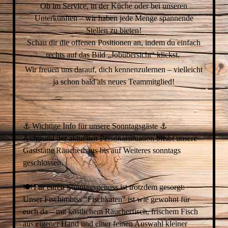
Ob im Service, in der Küche oder bei unseren
Unterkünften – wir haben jede Menge spannende
Stellen zu bieten!
Schau dir die offenen Positionen an, indem du einfach
rechts auf das Bild „Jobübersicht“ klickst.
Wir freuen uns darauf, dich kennenzulernen – vielleicht
ja schon bald als neues Teammitglied!
__________________________________________________
⚓️ Wichtige Info für unsere Sonntagsgäste ⚓️
Aufgrund der aktuellen Personalsituation bleibt unsere
Gaststätte Räucherhaus bis auf Weiteres sonntags
geschlossen.
🍽 Für euren Sonntagsgenuss ist trotzdem gesorgt:
Unser Fischimbiss "Fischkaten" ist wie gewohnt für
euch da – mit köstlichem Räucherfisch, frischem Fisch
aus eigener Hand und einer feinen Auswahl kleiner