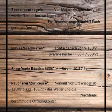
Zeesenbootsegeln:
Von Mai bis Oktober heißt es
wieder "Leinen los, wir legen ab!"
Für Reservierungen meldet Euch
gern telefonisch
unter 038220 69470
Imbiss "Fischkaten": ab Mai
täglich von 9-18Uhr
(warme Küche 11:00-17:00Uhr)
Shop "mehr Räucherhaus"
: Mo-Sa von 10-17Uhr
Verkauf vor Ort wieder ab
Räucherei "Zur Reuse"
:
12Uhr bis ca. 16Uhr - das Wetter und die
Nachfrage
bestimmt die Öffnungszeiten
__________________________________________________