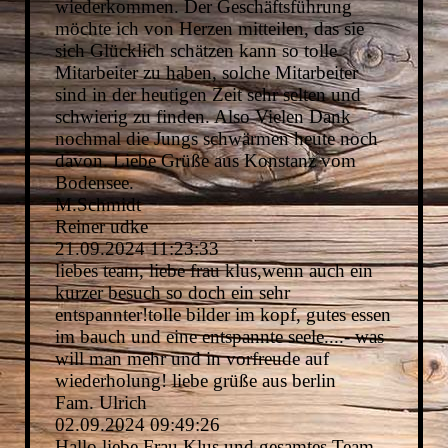
wiederkommen. Der Geschäftsführung
möchte ich von Herzen mitteilen, das sie
sich Glücklich schätzen kann so tolle
Mitarbeiter zu haben, solche Mitarbeiter
sind in der heutigen Zeit sehr selten und
schwierig zu finden. Also Vielen Dank
nochmal die Jungs schwärmen heute noch
davon. Liebe Grüße aus Konstanz vom
Bodensee.
M.Schmidt
Reiner udke
21.09.2024
11:23:33
liebes team, liebe frau klus,wenn auch ein
kurzer besuch so doch ein sehr
entspannter!tolle bilder im kopf, gutes essen
im bauch und eine entspannte seele....- was
will man mehr und in vorfreude auf
wiederholung! liebe grüße aus berlin
Fam. Ulrich
02.09.2024
09:49:26
Hallo liebe Frau Klus und gesamtes Team,