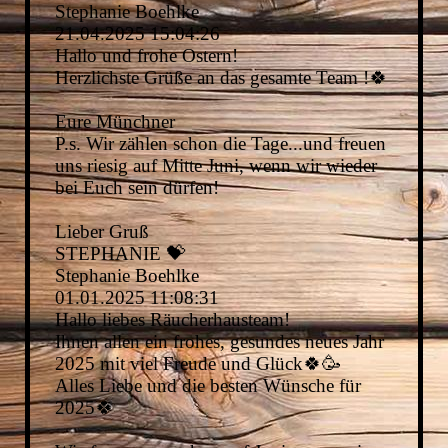
Stephanie Boehlke
21.04.2025
15:04:26
Hallo und frohe Ostern!
Herzlichste Grüße an das gesamte Team !🍀
Eure Münchner
P.s. Wir zählen schon die Tage...und freuen
uns riesig auf Mitte Juni, wenn wir wieder
bei Euch sein dürfen!
Lieber Gruß
STEPHANIE 💝
Stephanie Boehlke
01.01.2025
11:08:31
Hallo liebes Räucherhausteam!
Ihnen allen ein frohes, gesundes neues Jahr
2025 mit viel Freude und Glück🍀🥳
Alles Liebe und die besten Wünsche für
2025🍀