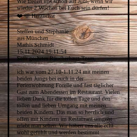
Wie freuen uns schon auf Juni, wenn wir
wieder 2 Wochen bei Euch sein dürfen!
❤️ 🫶 Herzlichst
Steffen und Stephanie
aus München
Mathis Schmidt
15.11.2024
19:11:54
Sehr geehrtes Räucherhaus-Team,
ich war vom 27.10-1.11.24 mit meinen
beiden Jungs bei euch in der
Ferienwohnung Forelle und fast täglicher
Gast zum Abendessen im Restaurant. Vielen
lieben Dank für die tollen Tage und den
tollen und lieben Umgang mit meinen
beiden Kindern. Das man so herzlich und
offen mit Kindern im Restaurant umgeht
erlebt man selten. Wir haben uns alle echt
wohl gefühlt und werden bestimmt