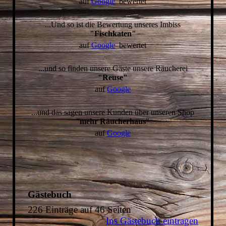
auf
Google
bewertet
...Und so ist die Bewertung unseres Imbiss
"Fischkaten"
auf
Google
bewertet
...und so finden unsere Gäste unsere Räucherei
"Reuse"
auf
Google
...und das sagen unsere Kunden über unseren Shop
"
mehr Räucherhaus
"
auf
Google
Gästebuch
226 Einträge auf 46 Seiten
Ins Gästebuch eintragen