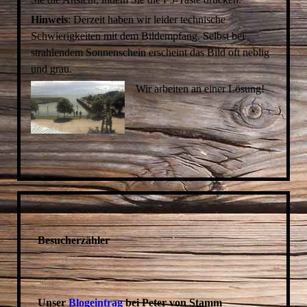
Hinweis
: Derzeit haben wir leider technische
Schwierigkeiten mit dem Bildempfang. Selbst bei
strahlendem Sonnenschein erscheint das Bild oft neblig
und grau.
Wir arbeiten an einer Lösung!
Besucherzähler
Unser
Blogeintrag
bei Peter von Stamm