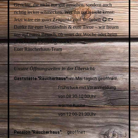
Gerichte, die nicht nur gut aussehen, sondern auch
richtig lecker schmecken. Wer ihn noch nicht kennt:
Jetzt wäre ein guter Zeitpunkt zum Verlieben 😋🐟
Danke für euer Verständnis & eure Treue – wir freuen
uns auf euren Besuch, ob unter der Woche oder beim
„Fischkaten“-Sonntagssnack!
Euer Räucherhaus-Team
__________________________________________________
Unsere Öffnungszeiten in der Übersicht:
Gaststätte "Räucherhaus":
im Mai täglich geöffnet!
Frühstück mit Voranmeldung
von 08:30-10:00Uhr
warme Küche
von 12:00-21:30Uhr
Pension "Räucherhaus":
geöffnet