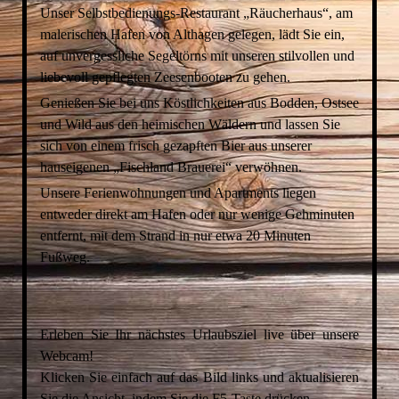
Unser Selbstbedienungs-Restaurant „Räucherhaus“, am
malerischen Hafen von Althagen gelegen, lädt Sie ein,
auf unvergessliche Segeltörns mit unseren stilvollen und
liebevoll gepflegten Zeesenbooten zu gehen.
Genießen Sie bei uns Köstlichkeiten aus Bodden, Ostsee
und Wild aus den heimischen Wäldern und lassen Sie
sich von einem frisch gezapften Bier aus unserer
hauseigenen „Fischland Brauerei“ verwöhnen.
Unsere Ferienwohnungen und Apartments liegen
entweder direkt am Hafen oder nur wenige Gehminuten
entfernt, mit dem Strand in nur etwa 20 Minuten
Fußweg.
Erleben Sie Ihr nächstes Urlaubsziel live über unsere
Webcam!
Klicken Sie einfach auf das Bild links und aktualisieren
Sie die Ansicht, indem Sie die F5-Taste drücken.