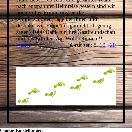
nach entspannter Heimreise gestern sind wir
noch voller Erinnerung an die
wunderschönen Tage bei Ihnen und
deshalb( wir können es garnicht oft genug
sagen) 1000 Dank für Ihre Gastfreundschaft
und das Erfüllen von Wohlbefinden !!
Weiter
Anzeigen: 5
10
20
Cookie-Einstellungen