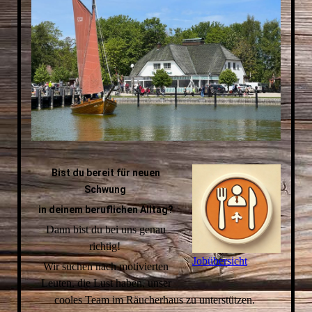
Bist du bereit für neuen
Schwung
in deinem beruflichen Alltag?
Dann bist du bei uns genau
richtig!
Jobübersicht
Wir suchen nach motivierten
Leuten, die Lust haben, unser
cooles Team im Räucherhaus zu unterstützen.