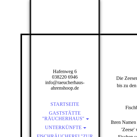
D
Hafenweg 6
038220 6946
Die Zeesen
info@raeucherhaus-
bis zu den
ahrenshoop.de
STARTSEITE
Fisch
GASTSTÄTTE
"RÄUCHERHAUS"
Ihren Namen 
UNTERKÜNFTE
SPEISEKARTE
'Zeese'
FISCHRÄUCHEREI "ZUR
PREISE
Fischen s