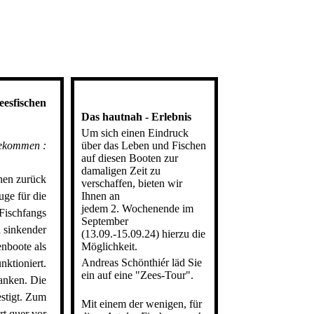
en
Das hautnah - Erlebnis
Um sich einen Eindruck
bekommen :
über das Leben und Fischen
auf diesen Booten zur
damaligen Zeit zu
hen zurück
verschaffen, bieten wir
uge für die
Ihnen an
jedem 2. Wochenende im
 Fischfangs
September
 sinkender
(13.09.-15.09.24) hierzu die
nboote als
Möglichkeit.
Andreas Schönthiér läd Sie
nktioniert.
ein auf eine "Zees-Tour".
anken. Die
estigt. Zum
Mit einem der wenigen, für
rt quer vor