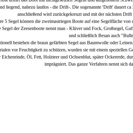
d liegend, nahezu lautlos - die Drift-. Die sogenannte 'Drift' dauert ca
anschließend wird zurückgekreuzt und mit der nächsten Drif
re 5 Segel können die zweimastriegen Boote auf eine Segelfläche von 
Segel der Zeesenboote nennt man - Klüver und Fock, Großsegel, Gaff
und schließlich Besan auch "Bull
itionell bestehen die braun gefärbten Segel aus Baumwolle oder Leine
rialen vor Feuchtigkeit zu schützen, wurden sie mit einem speziellen 
 Eichenrinde, Öl, Fett, Holzteer und Ochsenblut, später Ockererde, du
imprägniert. Das ganze Verfahren nennt sich d