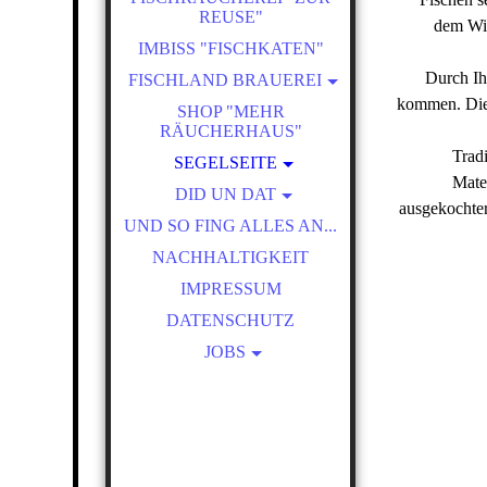
REUSE"
dem Win
BIS 2 PERSONEN
IMBISS "FISCHKATEN"
BIS 3 PERSONEN
Durch Ih
FISCHLAND BRAUEREI
BIS 4 PERSONEN
kommen. Die 
FISCHLANDS EDEL-PILS
SHOP "MEHR
SCHNUPPERAKTION 5 FÜR
RÄUCHERHAUS"
RÄUCHERMANNS
4
Trad
SEGELSEITE
DUNKLES
Mate
RÄUCHERHAUS
SEGELPREISE
DID UN DAT
ausgekochter
BERNSTEIN
UND SO FING ALLES AN...
REGATTA INFOS
UP'N DARSS
NACHHALTIGKEIT
GESCHICHTE DER
ZEESFISCHEN
KÜNSTLERKOLONIE
LIEGEPLÄTZE UND
IMPRESSUM
WASSERWANDERRASTPLA
AUSFLUGSTIPPS IN DIE
DATENSCHUTZ
UMGEBUNG
TZ
JOBS
SERVICEKRAFT
SCHLACHTER &
RÄUCHERER
KÜCHENHILFE IM
"RÄUCHERHAUS"