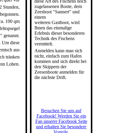
diese Art des Fischens noch
zugelassenen Boote, dem
 2 Stunden,
Zeesboot "Sannert" und
t begonnen.
einem
ca. 100 qm
weiteren Gastboot, wird
Ihnen das einmalige
eltopsegel
Erlebnis dieser besonderen
e" genannt.
Technik des Fischens
n. Um diese
vermittelt.
Gemisch aus
Anmelden kann man sich
nicht, einfach zum Hafen
rch tränken
kommen und sich direkt bei
ann Lohen.
den Skippern der
Zeesenboote anmelden für
die nächste Drift.
Besuchen Sie uns auf
Facebook! Werden Sie ein
Fan unserer Facebook Seite
und erhalten Sie besondere
Vorteile.