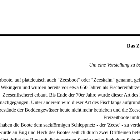
as Zeesfisch
Um eine Vorstellung zu 
boote, auf plattdeutsch auch "Zeesboot" oder "Zeeskahn" genannt, ge
 Wikingern und wurden bereits vor etwa 650 Jahren als Fischereifahrze
Zeesenfischerei erbaut. Bis Ende der 70er Jahre wurde dieser Art des
nachgegangen. Unter anderem wird dieser Art des Fischfangs aufgrund
bestände der Boddengewässer heute nicht mehr betrieben und die Zeese
Freizeitboote umfu
haben die Boote dem sackförmigen Schleppnetz - der 'Zeese' - zu verd
 wurde an Bug und Heck des Bootes seitlich durch zwei Driftleinen bef
elbst driftet das Boot mit dichtgesetzten Segeln und aufgeholtem Schwe