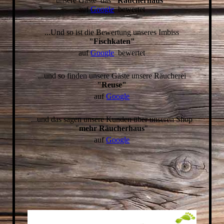
unsere Gäste das
"Räucherhaus"
auf
Google
bewertet
...Und so ist die Bewertung unseres Imbiss
"Fischkaten"
auf
Google
bewertet
...und so finden unsere Gäste unsere Räucherei
"Reuse"
auf
Google
...und das sagen unsere Kunden über unseren Shop
"
mehr Räucherhaus
"
auf
Google