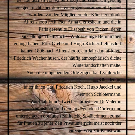
der Landschaft von Ahrenshoop und seiner Umgebung
erlagen, nicht aber durch einen gemeinsamen Stil geeint
wurden. Zu den Mitgliedern der Künstlerkolonie
Ahrenshoop rechneten Anna Gerresheim und die in
Paris geschulte Elisabeth von Eicken, deren
Darstellungen herbstlicher Wälder einige Berühmtheit
erlangt haben. Fritz Grebe und Hugo Richter-Lefensdorf
kamen 1896 nach Ahrenshoop, ein Jahr darauf folgte
Friedrich Wachenhusen, der häufig atmosphärisch dichte
Winterlandschaften malte.
Auch die umgebenden Orte zogen bald zahlreiche
Künstler an,
unter ihnen Carl Friedrich Koch, Hugo Jaeckel und
Heinrich Schlotermann.
Zum Jahrhundertwechsel arbeiteten 16 Maler in
Ahrenshoop und den umliegenden Dörfern und
unterrichteten dort auch zahlreiche Schülerinnen, zumal
für Frauen zu jener Zeit Privatunterricht meist noch der
einzige Weg zur Kunst war.