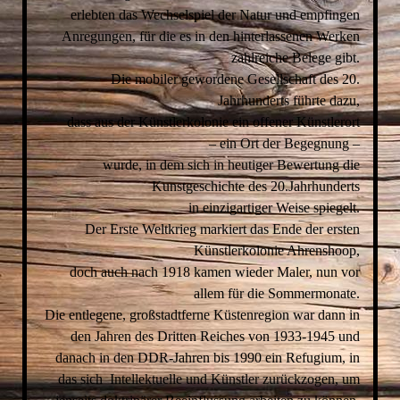
erlebten das Wechselspiel der Natur und empfingen
Anregungen, für die es in den hinterlassenen Werken
zahlreiche Belege gibt.
Die mobiler gewordene Gesellschaft des 20.
Jahrhunderts führte dazu,
dass aus der Künstlerkolonie ein offener Künstlerort
– ein Ort der Begegnung –
wurde, in dem sich in heutiger Bewertung die
Kunstgeschichte des 20.Jahrhunderts
in einzigartiger Weise spiegelt.
Der Erste Weltkrieg markiert das Ende der ersten
Künstlerkolonie Ahrenshoop,
doch auch nach 1918 kamen wieder Maler, nun vor
allem für die Sommermonate.
Die entlegene, großstadtferne Küstenregion war dann in
den Jahren des Dritten Reiches von 1933-1945 und
danach in den DDR-Jahren bis 1990 ein Refugium, in
das sich Intellektuelle und Künstler zurückzogen, um