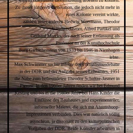
jenseits doktrinärer Beeinflussung arbeiten zu können.
Zu dieser jüngeren Generation, die jedoch nicht mehr in
einer Kolonie vereint wirkte,
zählten unter anderen Hedwig Woermann, Theodor
Schultze-Jasmer, Alfred Partikel und
Gerhard Marcks, der nach seiner Entlassung als
Professor an der Kunsthochschule
Burg Giebichenstein von 1933 bis 1946 in Nienhagen
lebte.
Max Schwimmer suchte infolge der Formalismusdebatte
in der DDR und der Aufgabe seines Lehramtes, 1951
die Nähe zum befreundeten Theodor Schultze-Jasmer in
Prerow. In den 1960er Jahren finden wir bei Edmund
Kesting und bis in die 1980er Jahre bei Hans Kinder die
Einflüsse des Bauhauses und experimenteller,
informeller Malerei, die sich mit Ahrenshoop-
Impressionen verbinden. Dies war natürlich völlig
asynchron, ja dissonant zu den kulturpolitischen
Vorgaben der DDR. Beide Künstler arbeiteten in