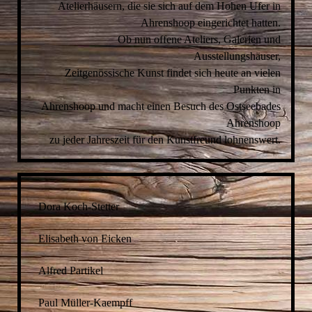
Atelierhäusern, die sie sich auf dem Hohen Ufer in
Ahrenshoop eingerichtet hatten.
Ob nun offene Ateliers, Galerien und
Ausstellungshäuser,
Zeitgenössische Kunst findet sich heute an vielen
Punkten in
Ahrenshoop und macht einen Besuch des Ostseebades
Ahrenshoop
zu jeder Jahreszeit für den Kunstfreund lohnenswert.
Dora Koch-Stetter
Elisabeth von Eicken
Alfred Partikel
Paul Müller-Kaempff