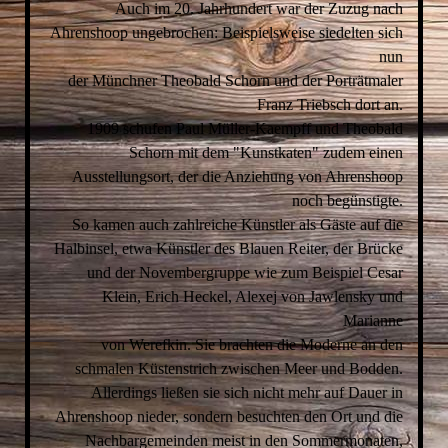
Auch im 20. Jahrhundert war der Zuzug nach
Ahrenshoop ungebrochen: Beispielsweise siedelten sich
nun
der Münchner Theobald Schorn und der Porträtmaler
Franz Triebsch dort an.
1909 schufen Paul Müller-Kaempff und Theobald
Schorn mit dem "Kunstkaten" zudem einen
Ausstellungsort, der die Anziehung von Ahrenshoop
noch begünstigte.
So kamen auch zahlreiche Künstler als Gäste auf die
Halbinsel, etwa Künstler des Blauen Reiter, der Brücke
und der Novembergruppe wie zum Beispiel Cesar
Klein, Erich Heckel, Alexej von Jawlensky und
Marianne
von Werefkin. Sie brachten die Moderne an den
schmalen Küstenstrich zwischen Meer und Bodden.
Allerdings ließen sie sich nicht mehr auf Dauer in
Ahrenshoop nieder, sondern besuchten den Ort und die
Nachbargemeinden meist in den Sommermonaten,