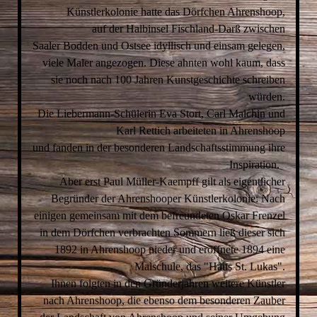
Künstlerkolonie hatte das Dörfchen Ahrenshoop,
auf der Halbinsel Fischland-Darß zwischen
Saaler Bodden und Ostsee idyllisch und einsam gelegen,
viele Maler angezogen. Diese ahnten wohl kaum, dass
sie noch nach 100 Jahren Kunstgeschichte schreiben
würden.
Die Liebermann-Schülerin Eva Stort, Carl Malchin und
Karl Rettich arbeiteten in Ahrenshoop
und fanden in der besonderen Landschaftsstimmung ihre
Inspiration.
Aber erst Paul Müller-Kaempff gilt als eigentlicher
Begründer der Ahrenshooper Künstlerkolonie: Nach
einigen gemeinsam mit dem befreundeten Oskar Frenzel
in dem Dörfchen verbrachten Sommern ließ dieser sich
1892 in Ahrenshoop nieder und eröffnete 1894 eine
Malschule, das "Haus St. Lukas".
Ihnen folgten in den Gründerjahren weitere Künstler
nach Ahrenshoop, die ebenso dem besonderen Zauber